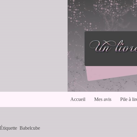
Passer
au
contenu
Accueil
Mes avis
Pile à lir
Étiquette
Babelcube