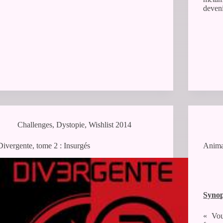
deveni
Challenges
,
Dystopie
,
Wishlist 2014
Divergente, tome 2 : Insurgés
Anima
Synop
« Vou