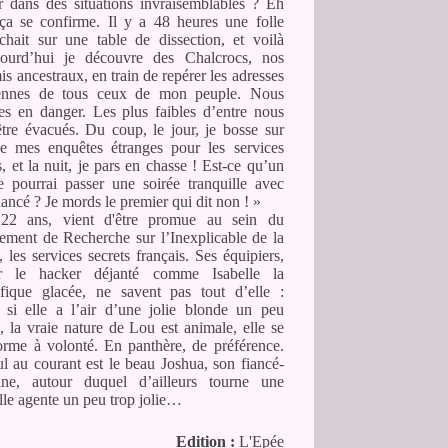
r dans des situations invraisemblables ? Eh
 ça se confirme. Il y a 48 heures une folle
chait sur une table de dissection, et voilà
jourd’hui je découvre des Chalcrocs, nos
s ancestraux, en train de repérer les adresses
iennes de tous ceux de mon peuple. Nous
s en danger. Les plus faibles d’entre nous
tre évacués. Du coup, le jour, je bosse sur
e mes enquêtes étranges pour les services
s, et la nuit, je pars en chasse ! Est-ce qu’un
e pourrai passer une soirée tranquille avec
ancé ? Je mords le premier qui dit non ! »
22 ans, vient d'être promue au sein du
ement de Recherche sur l’Inexplicable de la
les services secrets français. Ses équipiers,
r le hacker déjanté comme Isabelle la
tifique glacée, ne savent pas tout d’elle :
si elle a l’air d’une jolie blonde un peu
e, la vraie nature de Lou est animale, elle se
orme à volonté. En panthère, de préférence.
l au courant est le beau Joshua, son fiancé-
aine, autour duquel d’ailleurs tourne une
le agente un peu trop jolie…
Edition
:
L'Epée