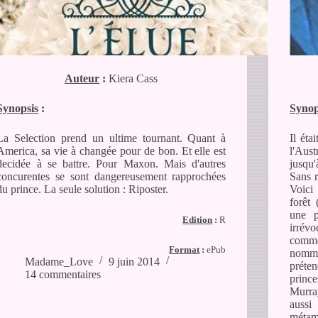
Auteur
:
Kiera Cass
Synopsis
:
Synop
La Selection prend un ultime tournant. Quant à
Il éta
America, sa vie à changée pour de bon. Et elle est
l'Aust
decidée à se battre. Pour Maxon. Mais d'autres
jusqu'
concurentes se sont dangereusement rapprochées
Sans r
du prince. La seule solution : Riposter.
Voici
forêt 
une p
Edition
:
R
irrévo
comme
Format
:
ePub
nomm
Madame_Love
9 juin 2014
préten
14 commentaires
princ
Murra
aussi
métam