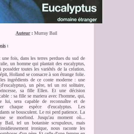
Auteur
:
Murray Bail
sis
:
it une fois, dans les terres perdues du sud de
ralie, un homme qui plantait des eucalyptus,
à posséder toutes les variétés de la création.
épit, Holland se consacre à son étrange folie.
 les ingrédients de ce conte moderne : une
(d'eucalyptus), un père, tel un roi solitaire,
rincesse, sa fille Ellen. Et une décision
cable : sa fille se mariera avec l'homme, qui,
 lui, sera capable de reconnaître et de
er chaque espèce d'eucalyptus. Les
dants se bousculent. Le roi perd patience. La
esse se morfond. Jusqu'au moment où...
y Bail, tel un botaniste scrupuleux, mais
 insidieusement ironique, nous raconte les
orphoses d'un père. Et celle d'une femme en