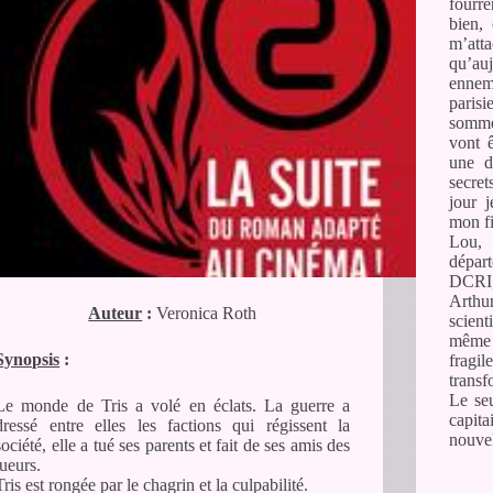
fourre
bien,
m’atta
qu’au
ennemi
paris
somme
vont ê
une d
secret
jour j
mon fi
Lou, 
départ
DCRI, 
Arthu
Auteur
:
Veronica Roth
scien
même 
Synopsis
:
fragil
transf
Le seu
Le monde de Tris a volé en éclats. La guerre a
capit
dressé entre elles les factions qui régissent la
nouvel
société, elle a tué ses parents et fait de ses amis des
tueurs.
Tris est rongée par le chagrin et la culpabilité.