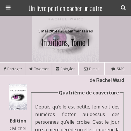
Un livre peut en cacher un autre
5 Mai 2014 • 25 Commentaires
Intuitions, Tome 1
Partager
Tweeter
Épingler
E-mail
SMS
de
Rachel Ward
Quatrième de couverture
Depuis qu’elle est petite, Jem voit des
numéros flotter au-dessus des
Edition
personnes qu’elle croise. C’est le jour
:
Michel
où sa mère décède qu’elle comprend la