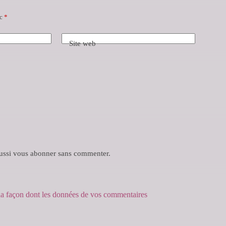
ec
*
Site web
ussi
vous abonner
sans commenter.
 la façon dont les données de vos commentaires