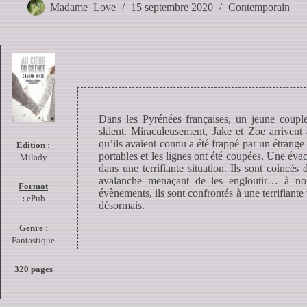
Madame_Love
15 septembre 2020
Contemporain
Dans les Pyrénées françaises, un jeune couple
skient. Miraculeusement, Jake et Zoe arriven
qu’ils avaient connu a été frappé par un étrange
Edition
:
portables et les lignes ont été coupées. Une éva
Milady
dans une terrifiante situation. Ils sont coincé
avalanche menaçant de les engloutir… à nou
Format
évènements, ils sont confrontés à une terrifiante 
:
ePub
désormais.
Genre
:
Fantastique
320 pages