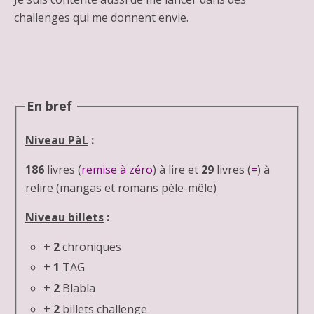
challenges qui me donnent envie.
En bref
Niveau PàL
:
186
livres (
remise à zéro
) à lire et
29
livres (
=
) à
relire (mangas et romans pèle-mêle)
Niveau billets
:
+
2
chroniques
+
1
TAG
+
2
Blabla
+
2
billets challenge