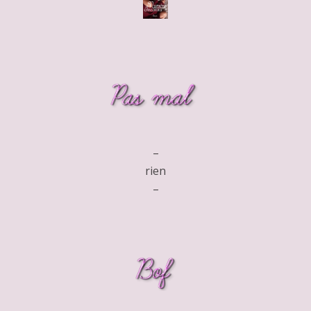
–
rien
–