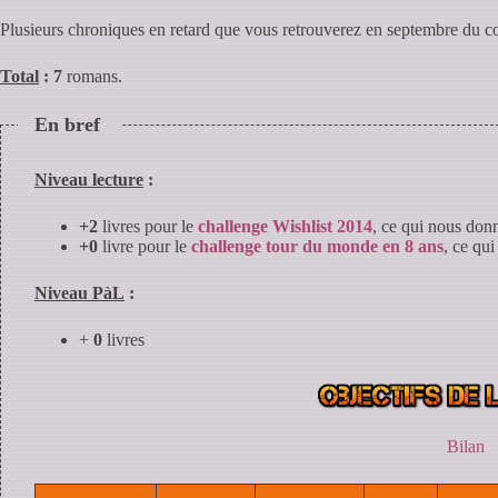
Plusieurs chroniques en retard que vous retrouverez en septembre du c
Total
:
7
romans.
En bref
Niveau lecture
:
+2
livres pour le
challenge Wishlist 2014
, ce qui nous do
+0
livre pour le
challenge tour du monde en 8 ans
, ce qu
Niveau PàL
:
+
0
livres
Bilan