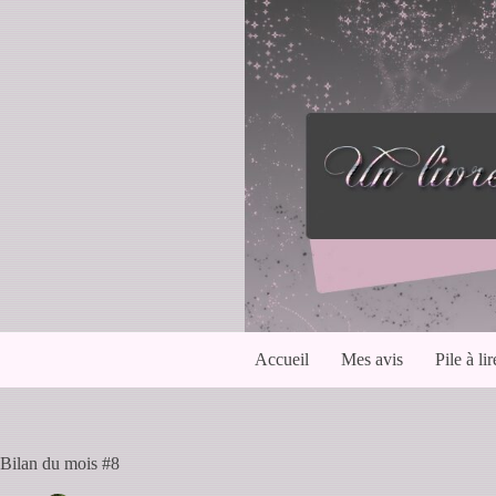
Passer
au
contenu
Accueil
Mes avis
Pile à lir
Bilan du mois #8