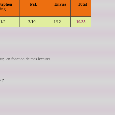
ephen
PàL
Envies
Total
ing
1/2
3/10
1/12
10/35
 sur, en fonction de mes lectures.
é ?