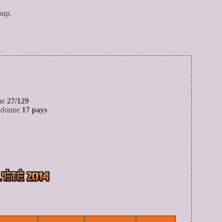
oup.
nne
27/129
i donne
17 pays