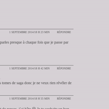
1 SEPTEMBRE 2014/18 H 23 MIN
RÉPONDRE
parles presque à chaque fois que je passe par
1 SEPTEMBRE 2014/18 H 42 MIN
RÉPONDRE
p
es tomes de saga donc je ne veux rien révéler de
1 SEPTEMBRE 2014/18 H 55 MIN
RÉPONDRE
t de ronces, j’ai hâte 😀 Je te souhaite un bon