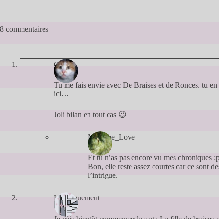
8 commentaires
Cyan
Tu me fais envie avec De Braises et de Ronces, tu en 
ici…
Joli bilan en tout cas 😉
Madame_Love
Et tu n’as pas encore vu mes chroniques :
Bon, elle reste assez courtes car ce sont d
l’intrigue.
Livresquement
Je vais bientôt commencer la saga La fille de braises e