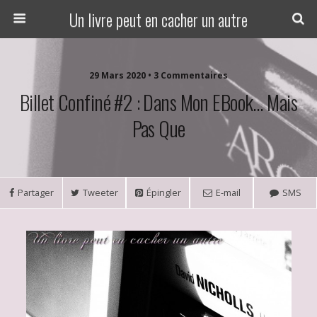
Un livre peut en cacher un autre
29 Mars 2020 • 3 Commentaires
Billet Confiné #2 : Dans Mon EBook… Mais
Pas Que
Partager
Tweeter
Épingler
E-mail
SMS