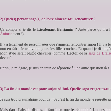
2) Quel(s) personnage(s) de livre aimerais-tu rencontrer ?
Ça compte si je dis le
Lieutenant Benjamin
? Juste parce qu’il a l
Animae
tient !).
Il y a tellement de personnages que j’aimerai rencontrer sinon ! Il y a
tout en fait ! Je trouve toujours les filles cruches. Et quand je dis i
Mon style serait plutôt chevalier (comme
Hector
de la
saga de Brais
dévoué.
Enfin, je m’égare, je suis en train de répondre à une autre question là !
3) La fin du monde est pour aujourd’hui. Quelle saga regrettes-tu 
Je suis trop pragmatique pour ça ! Si c’est la fin du monde je regrette j
Mais dans l’absolu disons, il faut bien que je réponde à la ques