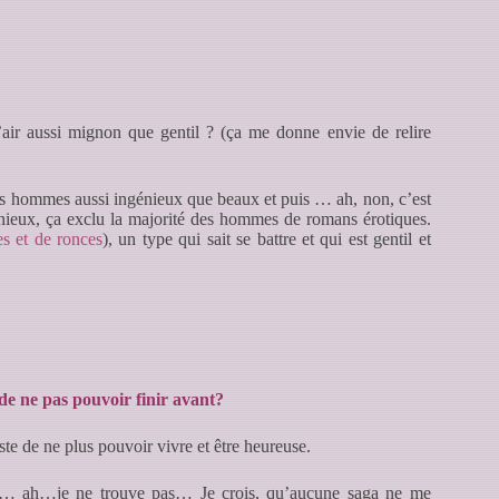
’air aussi mignon que gentil ? (ça me donne envie de relire
 les hommes aussi ingénieux que beaux et puis … ah, non, c’est
ngénieux, ça exclu la majorité des hommes de romans érotiques.
es et de ronces
), un type qui sait se battre et qui est gentil et
de ne pas pouvoir finir avant?
uste de ne plus pouvoir vivre et être heureuse.
tion… ah…je ne trouve pas… Je crois, qu’aucune saga ne me