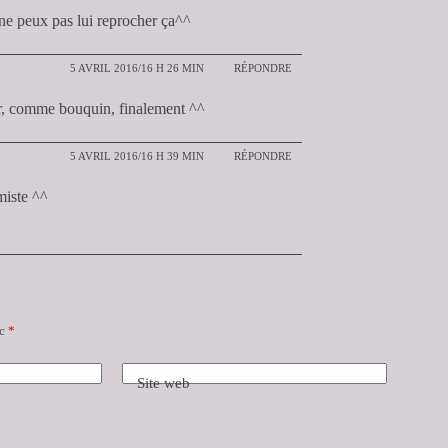
ne peux pas lui reprocher ça^^
5 AVRIL 2016/16 H 26 MIN
RÉPONDRE
ur, comme bouquin, finalement ^^
5 AVRIL 2016/16 H 39 MIN
RÉPONDRE
miste ^^
ec
*
Site web