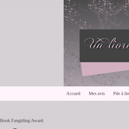
Passer
au
contenu
Accueil
Mes avis
Pile à lir
Book Fangirling Award