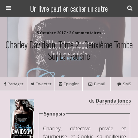
Un livre peut en cacher un autre
5 Octobre 2017 • 2 Commentaires
Charley Davidson, Tome 2 : Deuxième Tombe
Sur La Gauche
Partager
Tweeter
Épingler
E-mail
SMS
de
Darynda Jones
Synopsis
Charley, détective privée et
faucheuse, et Cookie, sa meilleure