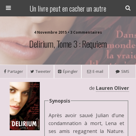
Un livre peut en cacher un autre
4 Novembre 2015 • 3 Commentaires
Delirium, Tome 3 : Requiem
Partager
Tweeter
Épingler
E-mail
SMS
de
Lauren Oliver
Synopsis
Après avoir sauvé Julian d’une
condamnation à mort, Lena et
ses amis regagnent la Nature.