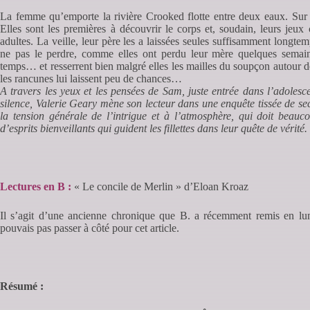
La femme qu’emporte la rivière Crooked flotte entre deux eaux. Sur la 
Elles sont les premières à découvrir le corps et, soudain, leurs jeu
adultes. La veille, leur père les a laissées seules suffisamment longte
ne pas le perdre, comme elles ont perdu leur mère quelques semain
temps… et resserrent bien malgré elles les mailles du soupçon autour de l
les rancunes lui laissent peu de chances…
A travers les yeux et les pensées de Sam, juste entrée dans l’adolesce
silence, Valerie Geary mène son lecteur dans une enquête tissée de sec
la tension générale de l’intrigue et à l’atmosphère, qui doit beauc
d’esprits bienveillants qui guident les fillettes dans leur quête de vérité.
Lectures en B :
« Le concile de Merlin » d’Eloan Kroaz
Il s’agit d’une ancienne chronique que B. a récemment remis en lumi
pouvais pas passer à côté pour cet article.
Résumé :