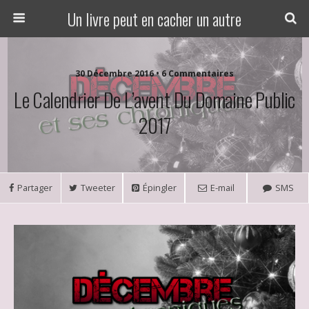
Un livre peut en cacher un autre
30 Décembre 2016 • 6 Commentaires
Le Calendrier De L’avent Du Domaine Public
2017
Partager
Tweeter
Épingler
E-mail
SMS