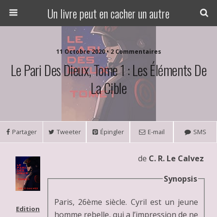
Un livre peut en cacher un autre
11 Octobre 2020 • 2 Commentaires
Le Pari Des Dieux, Tome 1 : Les Éléments De
La Cible
Partager
Tweeter
Épingler
E-mail
SMS
de
C. R. Le Calvez
Synopsis
Paris, 26ème siècle. Cyril est un jeune
Edition
homme rebelle, qui a l’impression de ne