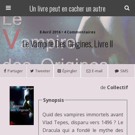
Un livre peut en cacher un autre
8 Avril 2016 • 4 Commentaires
Le Vampire Des Origines, Livre II
Partager
Tweeter
Épingler
E-mail
SMS
de
Collectif
Synopsis
Quid des vampires immortels avant
Vlad Tepes, disparu vers 1496 ? Le
Dracula qui a fondé le mythe des