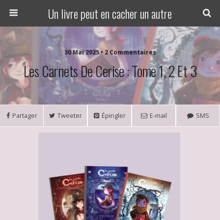
Un livre peut en cacher un autre
30 Mai 2025 • 2 Commentaires
Les Carnets De Cerise : Tome 1, 2 Et 3
Partager
Tweeter
Épingler
E-mail
SMS