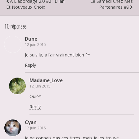
A L'abordage 2.0 #2 : Bilan
Le Samedi Chez Mes
Et Nouveaux Choix
Partenaires #9
10 réponses
Dune
12 juin 2015
Je suis là, a l’air vraiment bien ^^
Reply
Madame_Love
12 juin 2015
Oui^^
Reply
Cyan
12 juin 2015
Je ne connais pas ces titres, mais je les trouve