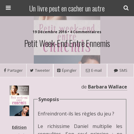
Un livre peut en cacher un autre
19 Décembre 2016 • 4 Commentaires
Petit Week-End Entre Ennemis
Partager
Tweeter
Épingler
E-mail
SMS
de
Barbara Wallace
Synopsis
Enfreindront-ils les règles du jeu ?
Le richissime Daniel multiplie les
Edition
conquêtes. Son seul principe : ne