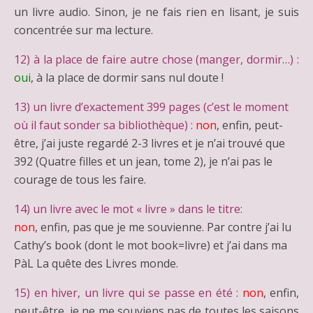
un livre audio. Sinon, je ne fais rien en lisant, je suis
concentrée sur ma lecture.
12) à la place de faire autre chose (manger, dormir…) :
oui
, à la place de dormir sans nul doute !
13) un livre d’exactement 399 pages (c’est le moment
où il faut sonder sa bibliothèque) :
non
, enfin, peut-
être, j’ai juste regardé 2-3 livres et je n’ai trouvé que
392 (Quatre filles et un jean, tome 2), je n’ai pas le
courage de tous les faire.
14) un livre avec le mot « livre » dans le titre:
non
, enfin, pas que je me souvienne. Par contre j’ai lu
Cathy’s book (dont le mot book=livre) et j’ai dans ma
PàL La quête des Livres monde.
15) en hiver, un livre qui se passe en été :
non
, enfin,
peut-être, je ne me souviens pas de toutes les saisons