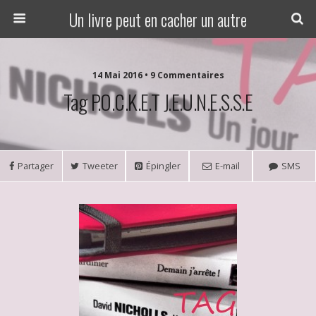
Un livre peut en cacher un autre
14 Mai 2016 • 9 Commentaires
Tag P.O.C.K.E.T J.E.U.N.E.S.S.E
Partager
Tweeter
Épingler
E-mail
SMS