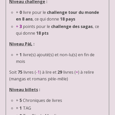
Niveau challenge
:
+
0
livre pour le
challenge tour du monde
en 8 ans
, ce qui donne
18 pays
+
3
points pour le
challenge des sagas
, ce
qui donne
18 pts
Niveau PàL
:
+
1
livre(s) ajouté(s) et non-lu(s) en fin de
mois
Soit
75
livres (
-1
) à lire et
29
livres (
=
) à relire
(mangas et romans pèle-mêle)
Niveau billets
:
+
5
Chroniques de livres
+
1
TAG