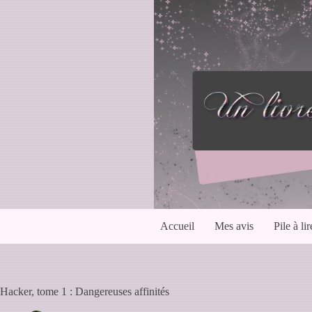
Passer
au
contenu
Accueil
Mes avis
Pile à lir
Hacker, tome 1 : Dangereuses affinités