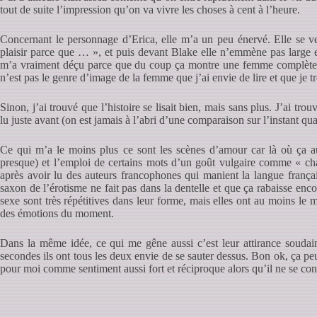
tout de suite l’impression qu’on va vivre les choses à cent à l’heure.
Concernant le personnage d’Erica, elle m’a un peu énervé. Elle se veu
plaisir parce que … », et puis devant Blake elle n’emmène pas large et
m’a vraiment déçu parce que du coup ça montre une femme complète
n’est pas le genre d’image de la femme que j’ai envie de lire et que je t
Sinon, j’ai trouvé que l’histoire se lisait bien, mais sans plus. J’ai trou
lu juste avant (on est jamais à l’abri d’une comparaison sur l’instant qu
Ce qui m’a le moins plus ce sont les scènes d’amour car là où ça aur
presque) et l’emploi de certains mots d’un goût vulgaire comme « cha
après avoir lu des auteurs francophones qui manient la langue français
saxon de l’érotisme ne fait pas dans la dentelle et que ça rabaisse enc
sexe sont très répétitives dans leur forme, mais elles ont au moins le m
des émotions du moment.
Dans la même idée, ce qui me gêne aussi c’est leur attirance soudain
secondes ils ont tous les deux envie de se sauter dessus. Bon ok, ça peu
pour moi comme sentiment aussi fort et réciproque alors qu’il ne se co