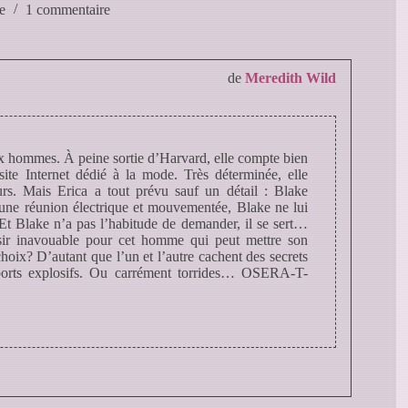
e
1 commentaire
de
Meredith Wild
x hommes. À peine sortie d’Harvard, elle compte bien
 site Internet dédié à la mode. Très déterminée, elle
eurs. Mais Erica a tout prévu sauf un détail : Blake
 une réunion électrique et mouvementée, Blake ne lui
. Et Blake n’a pas l’habitude de demander, il se sert…
ésir inavouable pour cet homme qui peut mettre son
choix? D’autant que l’un et l’autre cachent des secrets
apports explosifs. Ou carrément torrides… OSERA-T-