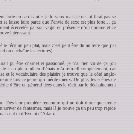
t forte en se disant « je le veux mais je ne lui ferai pas se
 se laisse faire parce que l’envie de sexe est plus forte… ça
ment écervelée par son vagin en présence d’un homme et ce
rouve intéressant.
vé le récit un peu plat, mais c’est peut-être du au livre que j’ai
and on enchaîne les lectures).
ait pu être charnel et passionné, je n’ai rien vu de ça (ou
tte » en plein milieu d’ébats m’a refroidi complètement, car
e et le vocabulaire des plaisirs je trouve que le côté anglo-
ore une fois ce genre qui mérite mieux. De plus, les scènes de
érite d’être en général liées dans le récit par le déchainement
e. Dès leur première rencontre qui ne doit durer que trente
t arriver de fantasmer, mais là je trouve ça un peu trop rapide
nnaissent ni d’Eve ni d’Adam.