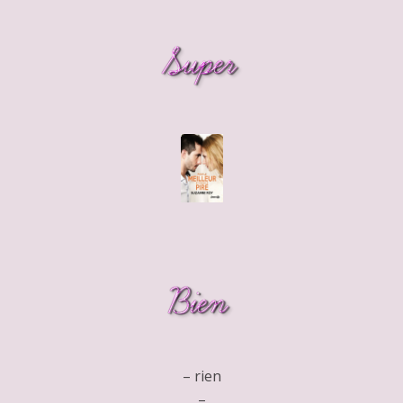
– rien
–