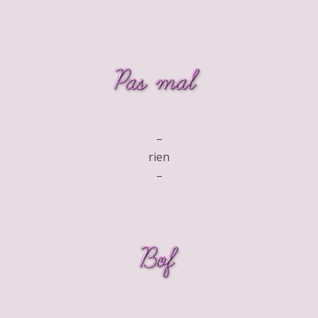
–
rien
–