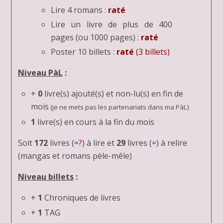
Lire 4 romans :
raté
Lire un livre de plus de 400
pages (ou 1000 pages) :
raté
Poster 10 billets :
raté
(3 billets)
Niveau PàL
:
+
0
livre(s) ajouté(s) et non-lu(s) en fin de
mois
(je ne mets pas les partenariats dans ma PàL)
1
livre(s) en cours à la fin du mois
Soit
172
livres (
=?
) à lire et
29
livres (
=
) à relire
(mangas et romans pèle-mêle)
Niveau billets
:
+
1
Chroniques de livres
+
1
TAG