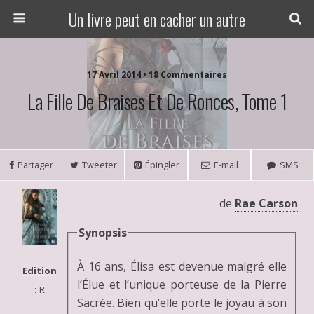
Un livre peut en cacher un autre
17 Avril 2014 • 18 Commentaires
La Fille De Braises Et De Ronces, Tome 1
Partager
Tweeter
Épingler
E-mail
SMS
de
Rae Carson
Synopsis
À 16 ans, Élisa est devenue malgré elle
Edition
l’Élue et l’unique porteuse de la Pierre
:
R
Sacrée. Bien qu’elle porte le joyau à son