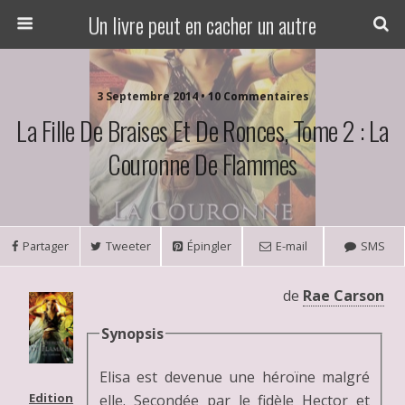
Un livre peut en cacher un autre
3 Septembre 2014 • 10 Commentaires
La Fille De Braises Et De Ronces, Tome 2 : La
Couronne De Flammes
Partager
Tweeter
Épingler
E-mail
SMS
de
Rae Carson
Synopsis
Elisa est devenue une héroïne malgré
Edition
elle. Secondée par le fidèle Hector et