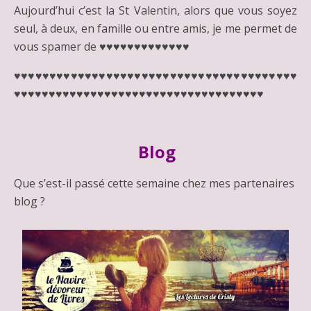
Aujourd’hui c’est la St Valentin, alors que vous soyez
seul, à deux, en famille ou entre amis, je me permet de
vous spamer de ♥♥♥♥♥♥♥♥♥♥♥♥♥
♥♥♥♥♥♥♥♥♥♥♥♥♥♥♥♥♥♥♥♥♥♥♥♥♥♥♥♥♥♥♥♥♥♥♥♥♥♥♥♥
♥♥♥♥♥♥♥♥♥♥♥♥♥♥♥♥♥♥♥♥♥♥♥♥♥♥♥♥♥♥♥♥♥♥♥♥
Blog
Que s’est-il passé cette semaine chez mes partenaires
blog ?