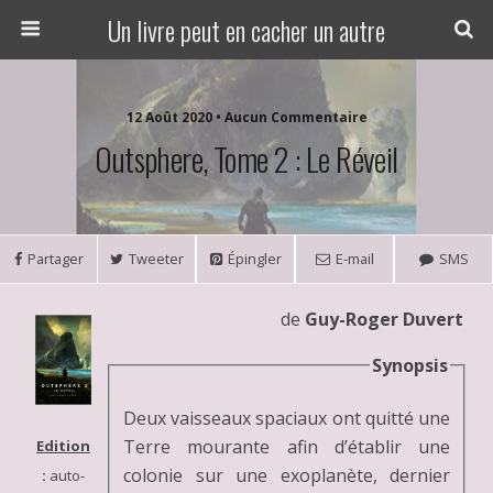
Un livre peut en cacher un autre
12 Août 2020 • Aucun Commentaire
Outsphere, Tome 2 : Le Réveil
Partager
Tweeter
Épingler
E-mail
SMS
de
Guy-Roger Duvert
Synopsis
Deux vaisseaux spaciaux ont quitté une
Terre mourante afin d’établir une
Edition
colonie sur une exoplanète, dernier
:
auto-