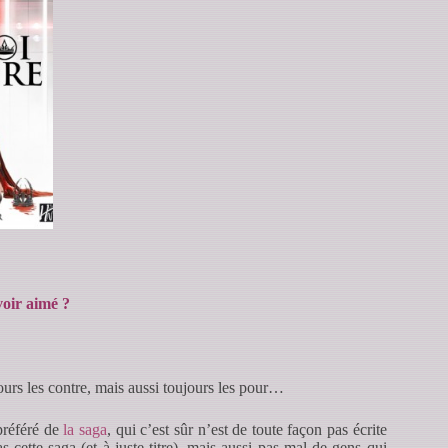
voir aimé ?
ours les contre, mais aussi toujours les pour…
 préféré de
la saga
, qui c’est sûr n’est de toute façon pas écrite
cette saga (et à juste titre), mais aussi pas mal de gens qui