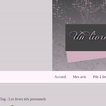
Passer
au
contenu
Accueil
Mes avis
Pile à lir
Tag : Les livres très personnels