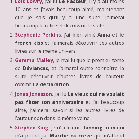
Lois Lowry
, j’ai lu
Le Passeur
, il y a au moins
10 ans et j’avais beaucoup aimé, maintenant
que je sais qu’il y a une suite j’aimerai
beaucoup le relire et découvrir la suite.
Stephenie Perkins
, j’ai bien aimé
Anna et le
french kiss
et j’aimerais découvrir ses autres
livres sur le même univers.
Gemma Malley
, je n’ai lu que le premier tome
de
Déviances
, et j’aimerai outre connaître la
suite découvrir d’autres livres de l’auteur
comme
La déclaration
.
Jonas Jonasson
, j’ai lu
Le vieux qui ne voulait
pas fêter son anniversaire
et j’ai beaucoup
aimé, j’aimerai savoir si les autres livres de
l’auteur son dans la même veine.
Stephen King
, je n’ai lu que
Running man
qui
m’a plu et j’ai
Marche ou crève
qui m’attend