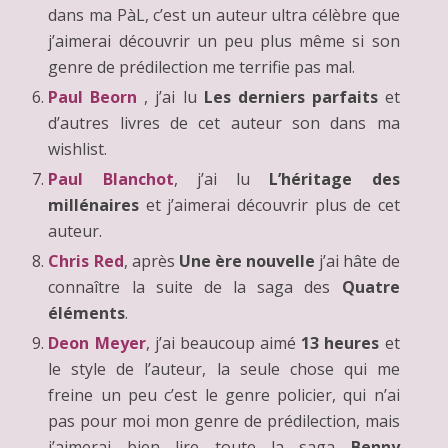
dans ma PàL, c’est un auteur ultra célèbre que
j’aimerai découvrir un peu plus même si son
genre de prédilection me terrifie pas mal.
Paul Beorn
, j’ai lu
Les derniers parfaits
et
d’autres livres de cet auteur son dans ma
wishlist.
Paul Blanchot
, j’ai lu
L’héritage des
millénaires
et j’aimerai découvrir plus de cet
auteur.
Chris Red
, après
Une ère nouvelle
j’ai hâte de
connaître la suite de la saga des
Quatre
éléments
.
Deon Meyer
, j’ai beaucoup aimé
13 heures
et
le style de l’auteur, la seule chose qui me
freine un peu c’est le genre policier, qui n’ai
pas pour moi mon genre de prédilection, mais
j’aimerai bien lire toute la saga
Benny