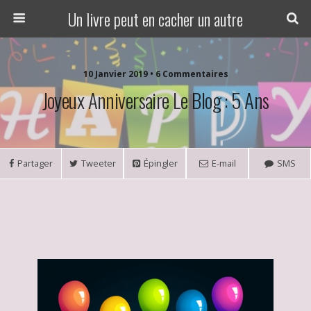
Un livre peut en cacher un autre
10 Janvier 2019 • 6 Commentaires
Joyeux Anniversaire Le Blog : 5 Ans
Partager
Tweeter
Épingler
E-mail
SMS