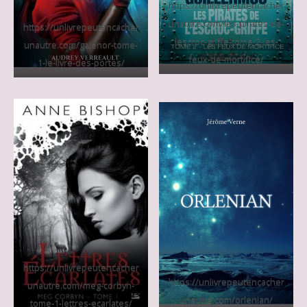
https://unlivrepeutencacher
unautre.com/les-pirates-de-
https://unlivrepeutencacher
lescroc-griffe-tome-2-les-
unautre.com/galenor-tome-
feux-de-mortifice/
1-le-livre-des-portes/
https://unlivrepeutencacher
https://unlivrepeutencacher
unautre.com/meg-corbyn-
unautre.com/orlenian/
tome-1-lettres-ecarlates/